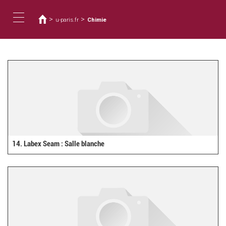
您
移
至
在
>
>
u-paris.fr
Chimie
主
這
Toggle
內
裡
容
navigation
14. Labex Seam : Salle blanche