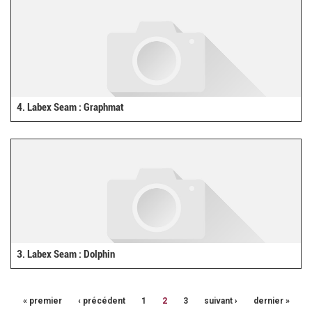
4. Labex Seam : Graphmat
3. Labex Seam : Dolphin
« premier
‹ précédent
1
2
3
suivant ›
dernier »