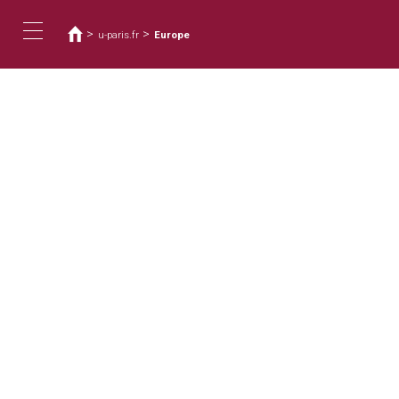
您
移
至
在
>
>
u-paris.fr
Europe
主
這
Toggle
內
裡
容
navigation