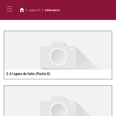
您
移
至
在
>
>
u-paris.fr
Littérature
主
這
Toggle
內
裡
容
navigation
2.4 Lignes de fuite (Partie II)