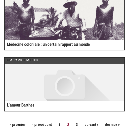
Médecine coloniale : un certain rapport au monde
EGM : L’AMOUR BARTHES
L’amour Barthes
« premier
‹ précédent
1
2
3
suivant ›
dernier »