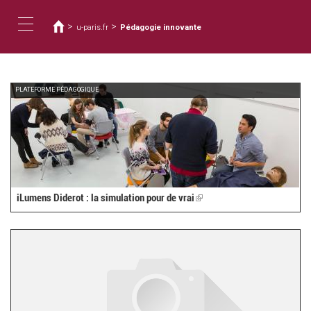
您
移
至
在
>
>
u-paris.fr
Pédagogie innovante
主
這
Toggle
內
裡
容
navigation
PLATEFORME PÉDAGOGIQUE
iLumens Diderot : la simulation pour de vrai
(link
is
external)