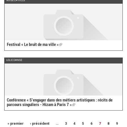
NOISE LA VILLE
Festival « Le bruit de ma ville »
(link
is
external)
LOLIE DANSE
Conférence « S’engager dans des métiers artistiques : récits de
parcours singuliers - Hizam à Paris 7 »
(link
is
external)
« premier
‹ précédent
…
3
4
5
6
7
8
9