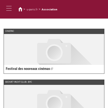
Usted
Pasar
al
está
>
>
u-paris.fr
Association
contenido
aquí
Toggle
principal
navigation
CINEFAC
Festival des nouveaux cinémas
(link
is
external)
BICHAT YACHT CLUB - BYC