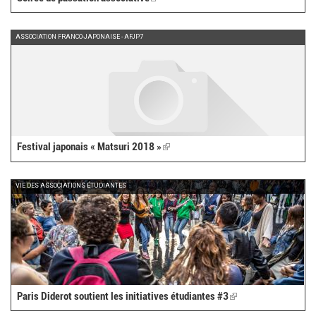
is
external)
ASSOCIATION FRANCO-JAPONAISE - AFJP7
Festival japonais « Matsuri 2018 »
(link
is
external)
VIE DES ASSOCIATIONS ÉTUDIANTES
Paris Diderot soutient les initiatives étudiantes #3
(link
is