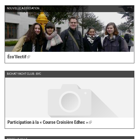
external)
NOUVELLE ASSOCIATION
Éco’llectif
(link
is
external)
BICHAT YACHT CLUB - BYC
Participation à la « Course Croisière Edhec »
(link
is
external)