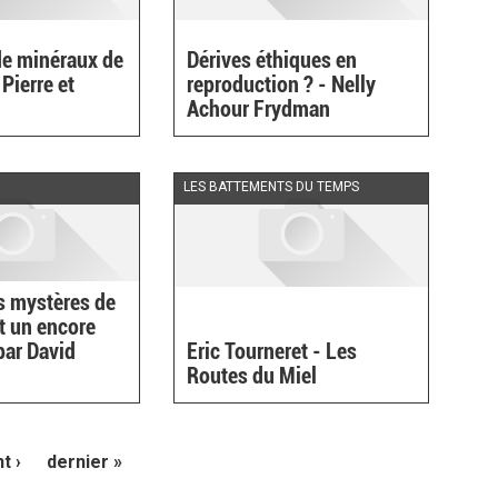
de minéraux de
Dérives éthiques en
 Pierre et
reproduction ? - Nelly
Achour Frydman
LES BATTEMENTS DU TEMPS
s mystères de
et un encore
par David
Eric Tourneret - Les
e
Routes du Miel
t ›
dernier »