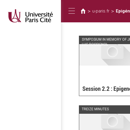
Usted
Pasar
al
está
>
>
u-paris.fr
Epigén
Toggle
contenido
aquí
principal
navigation
SYMPOSIUM IN MEMORY OF J
LUC ROSSIGNOL
Session 2.2 : Epigen
TREIZE MINUTES