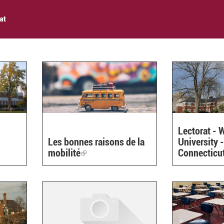
at
Lectorat - 
Les bonnes raisons de la
University 
mobilité
(link
Connecticu
is
external)