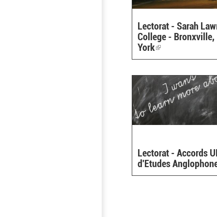
Lectorat - Sarah La
College - Bronxville
York
(link
is
external)
Lectorat - Accords 
d'Etudes Anglophon