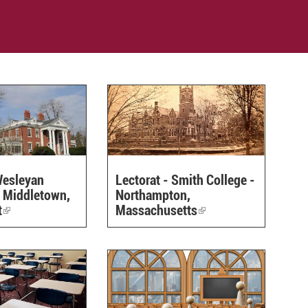
Wesleyan
Lectorat - Smith College -
- Middletown,
Northampton,
t
(link
Massachusetts
(link
is
is
external)
external)