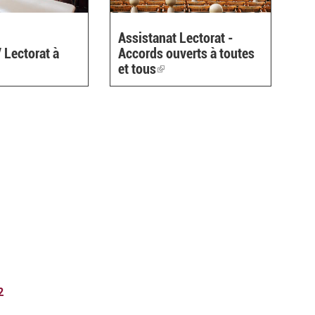
Assistanat Lectorat -
/ Lectorat à
Accords ouverts à toutes
ink
et tous
(link
is
ternal)
external)
2