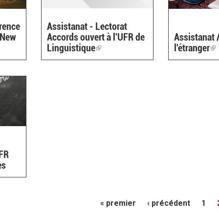
wrence
Assistanat - Lectorat
, New
Accords ouvert à l'UFR de
Assistanat 
Linguistique
(link
l'étranger
(l
is
is
external)
ex
UFR
es
« premier
‹ précédent
1