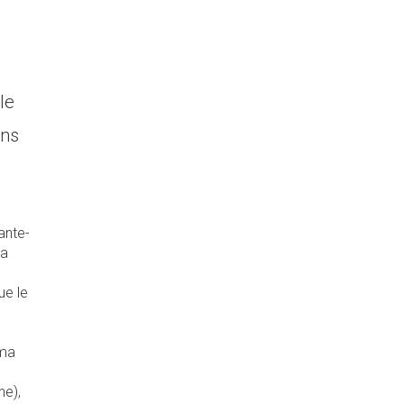
le
ons
ante-
la
ue le
lma
he),