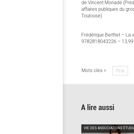
de Vincent Monadé (Prési
affaires publiques du gro
Toulouse).
Frédérique Berthet – La
9782818043226 – 13,99
Mots clés >
Prix
A lire aussi
VIE DES ASSOCIATIONS ÉTUD