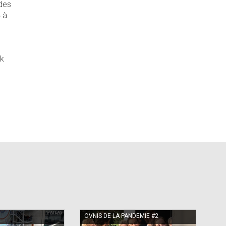
 des
» à
ok
OVNIS DE LA PANDEMIE #2
OVN