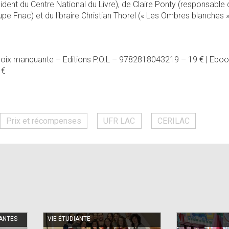
dent du Centre National du Livre), de Claire Ponty (responsable
upe Fnac) et du libraire Christian Thorel (« Les Ombres blanches 
 voix manquante – Editions P.O.L – 9782818043219 – 19 € | Ebo
 €
Prix et récompenses
UFR LAC
CERILAC
IANTES
VIE ÉTUDIANTE