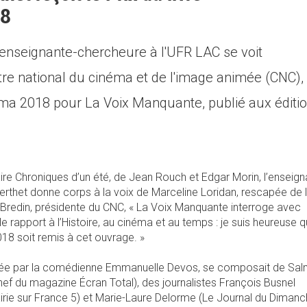
18
 enseignante-chercheure à l'UFR LAC se voit
tre national du cinéma et de l'image animée (CNC), 
néma 2018 pour La Voix Manquante, publié aux éditi
re Chroniques d’un été, de Jean Rouch et Edgar Morin, l’enseign
rthet donne corps à la voix de Marceline Loridan, rescapée de 
Bredin, présidente du CNC, « La Voix Manquante interroge avec
, le rapport à l’Histoire, au cinéma et au temps : je suis heureuse q
018 soit remis à cet ouvrage. »
année par la comédienne Emmanuelle Devos, se composait de Sa
hef du magazine Écran Total), des journalistes François Busnel
airie sur France 5) et Marie-Laure Delorme (Le Journal du Dimanc