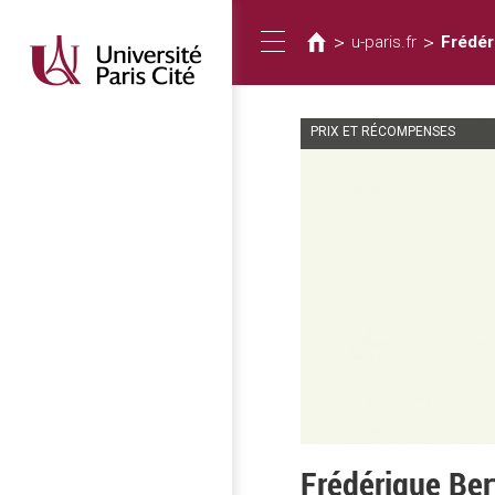
您
移
至
在
>
>
u-paris.fr
Frédér
Toggle
主
這
內
裡
容
PRIX ET RÉCOMPENSES
navigation
Frédérique Bert