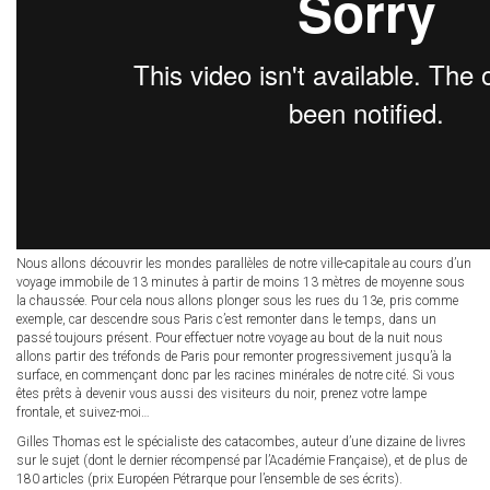
Nous allons découvrir les mondes parallèles de notre ville-capitale au cours d’un
voyage immobile de 13 minutes à partir de moins 13 mètres de moyenne sous
la chaussée. Pour cela nous allons plonger sous les rues du 13e, pris comme
exemple, car descendre sous Paris c’est remonter dans le temps, dans un
passé toujours présent. Pour effectuer notre voyage au bout de la nuit nous
allons partir des tréfonds de Paris pour remonter progressivement jusqu’à la
surface, en commençant donc par les racines minérales de notre cité. Si vous
êtes prêts à devenir vous aussi des visiteurs du noir, prenez votre lampe
frontale, et suivez-moi…
Gilles Thomas est le spécialiste des catacombes, auteur d’une dizaine de livres
sur le sujet (dont le dernier récompensé par l’Académie Française), et de plus de
180 articles (prix Européen Pétrarque pour l’ensemble de ses écrits).