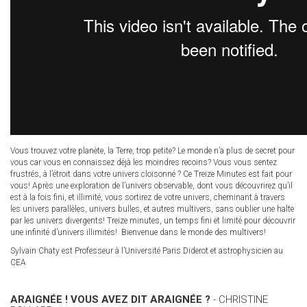
Vous trouvez votre planète, la Terre, trop petite? Le monde n’a plus de secret pour
vous car vous en connaissez déjà les moindres recoins? Vous vous sentez
frustrés, à l’étroit dans votre univers cloisonné ? Ce Treize Minutes est fait pour
vous! Après une exploration de l’univers observable, dont vous découvrirez qu’il
est à la fois fini, et illimité, vous sortirez de votre univers, cheminant à travers
les univers parallèles, univers bulles, et autres multivers, sans oublier une halte
par les univers divergents! Treize minutes, un temps fini et limité pour découvrir
une infinité d’univers illimités! Bienvenue dans le monde des multivers!
Sylvain Chaty est Professeur à l’Université Paris Diderot et astrophysicien au
CEA
ARAIGNÉE ! VOUS AVEZ DIT ARAIGNÉE ?
- CHRISTINE