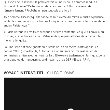
Qu’avons-nous ressenti la première fois où nous nous sommes rendus au
Musée du Louvre ? De l’ennui ou de la fascination ? Un malaise ou de
l’émerveillement ? Peut-être un peu tout cela à la fois !
Tout comme Alice lorsqu’elle passe de l’autre côté du miroir, à quelle expérience
véritable sommes-nous confrontés lorsque nous franchissons les portes de cet
ancien Palais royal ?
Au-delà de tous les récits et scénarios de films fantastiques que le Louvre a pu
inspirer, sur les traces de Paul Valéry et de quelques artistes de la modernité,
menons l’enquête.
Pauline Pons est enseignante en histoire de l’art en écoles d’arts appliqués
depuis 2000 (Ecole Boulle, Autograf…). Consultante pour la réalisation de
séminaires en lien avec l’univers de l’art. Elle exerce également en tant qu’experte
en art auprès de managers et de dirigeants chez GERME et à l’APM.
VOYAGE INTERSTITIEL
- GILLES THOMAS