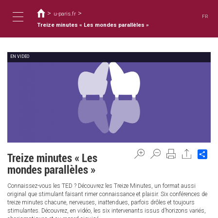
您
移
至
>
>
在
u-paris.fr
FR
主
這
Treize minutes « Les mondes parallèles »
Toggle
內
裡
容
EN VIDEO
navigation
Sh
Treize minutes « Les
mondes parallèles »
Connaissez-vous les TED ? Découvrez les Treize Minutes, un format aussi
original que stimulant faisant rimer connaissance et plaisir. Six conférences de
treize minutes chacune, nerveuses, inattendues, parfois drôles et toujours
stimulantes. Découvrez, en vidéo, les six intervenants issus d’horizons variés,