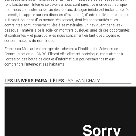
font fonctionner l’Internet se dévoile à nous sont rares : ce monde est fabriqué
pour nous connecter au réseau des réseaux de façon indolore et instantanée. De
surcroît, il s’appuie sur des discours d’invisibilité, d’universalité et de « nuages
». Il s’agit pourtant d’un monde très concret, dont les opportunités et les
contraintes sont intimement liées à sa matérialité. En naviguant dans les «
dessous » matériels de la Toile, on montrera quelques-unes de ces opportunités
et contraintes – et pourquoi elles nous concernent en tant que citoyens et
consommateurs du numérique.
Francesca Musiani est chargée de recherche à l'Institut des Sciences de la
Communication du CNRS. Elle est officiellement sociologue, mais attrape à
l'occasion des bouts de droit et d'informatique pour essayer de mieux
comprendre l'Internet et ses habitants.
LES UNIVERS PARALLÈLES
- SYLVAIN CHATY