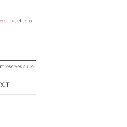
rot.fr
(link
, et sous
sends
e-
mail)
ont réservés sur le
ROT -