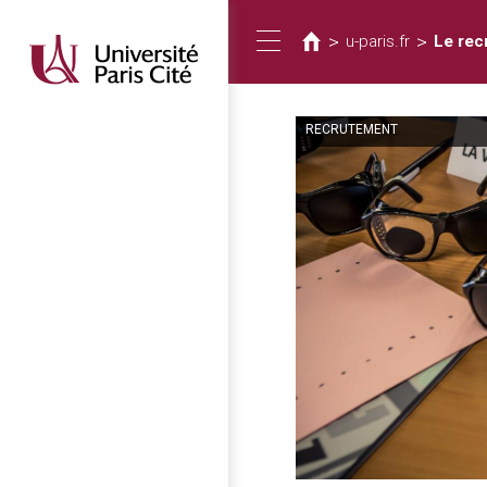
您
移
至
在
>
>
u-paris.fr
Le rec
Toggle
主
這
內
裡
容
RECRUTEMENT
navigation