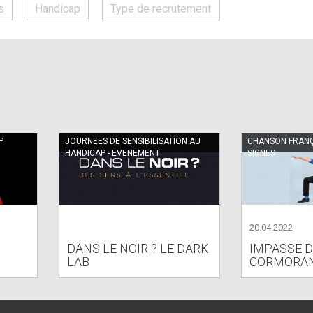
s
Handicap
Type de recrutement
P
JOURNEES DE SENSIBILISATION AU
CHANSON FRANÇ
HANDICAP - EVENEMENT
SIGNES
20.04.2022
DANS LE NOIR ? LE DARK
IMPASSE 
LAB
CORMORA