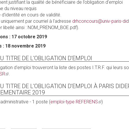
t justifiant la qualité de bénéficiaire de l’obligation d’emploi
e du niveau requis
d'identité en cours de validité.
 uniquement par courriel à l'adresse
drhconcours@univ-paris-dide
ier libellé ainsi : NOM_PRENOM_BOE.pdf).
ions : 17 octobre 2019
ns : 18 novembre 2019
 TITRE DE L'OBLIGATION D'EMPLOI
igation d'emploi trouveront la liste des postes I.T.R.F. qui leurs s
ESR
(link
.
is
 TITRE DE L'OBLIGATION D'EMPLOI À PARIS DIDE
external)
EMENTAIRE 2019
administrative - 1 poste (
emploi-type REFERENS
(link
)
is
external)