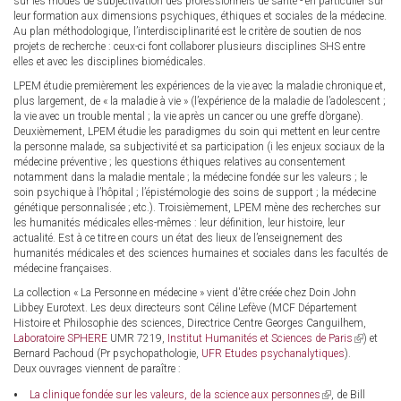
sur les modes de subjectivation des professionnels de santé - en particulier sur
leur formation aux dimensions psychiques, éthiques et sociales de la médecine.
Au plan méthodologique, l’interdisciplinarité est le critère de soutien de nos
projets de recherche : ceux-ci font collaborer plusieurs disciplines SHS entre
elles et avec les disciplines biomédicales.
LPEM étudie premièrement les expériences de la vie avec la maladie chronique et,
plus largement, de « la maladie à vie » (l’expérience de la maladie de l’adolescent ;
la vie avec un trouble mental ; la vie après un cancer ou une greffe d’organe).
Deuxièmement, LPEM étudie les paradigmes du soin qui mettent en leur centre
la personne malade, sa subjectivité et sa participation (i les enjeux sociaux de la
médecine préventive ; les questions éthiques relatives au consentement
notamment dans la maladie mentale ; la médecine fondée sur les valeurs ; le
soin psychique à l’hôpital ; l’épistémologie des soins de support ; la médecine
génétique personnalisée ; etc.). Troisièmement, LPEM mène des recherches sur
les humanités médicales elles-mêmes : leur définition, leur histoire, leur
actualité. Est à ce titre en cours un état des lieux de l’enseignement des
humanités médicales et des sciences humaines et sociales dans les facultés de
médecine françaises.
La collection « La Personne en médecine » vient d'être créée chez Doin John
Libbey Eurotext. Les deux directeurs sont Céline Lefève (MCF Département
Histoire et Philosophie des sciences, Directrice Centre Georges Canguilhem,
Laboratoire SPHERE
UMR 7219,
Institut Humanités et Sciences de Paris
(link
) et
Bernard Pachoud (Pr psychopathologie,
UFR Etudes psychanalytiques
).
is
Deux ouvrages viennent de paraître :
external)
(link
La clinique fondée sur les valeurs, de la science aux personnes
, de Bill