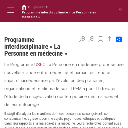
您
移
>
>
至
u-paris.fr
在
FR
主
Programme interdisciplinaire « La Personne en
這
Toggle
內
médecine »
裡
容
navigation
Programme
Sh
interdisciplinaire « La
Personne en médecine »
Le Programme
USPC
La Personne en médecine propose une
nouvelle alliance entre médecine et humanités, rendue
aujourd’hui nécessaire par l’évolution des pratiques,
organisations et relations de soin. LPEM a pour fil directeur
l’étude de la subjectivation contemporaine des malades et
de leur entourage.
Il s’agit d’analyser les manières dont ces personnes se conçoivent, se
construisent et agissent comme sujets psychiques, éthiques et politiques
dans leur rapports à la maladie et à la médecine. Leurs recherches portent aussi