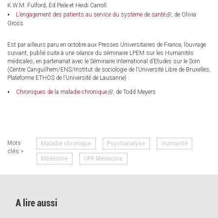
is
K.W.M. Fulford, Ed Peile et Heidi Carroll
external)
(link
L’engagement des patients au service du système de santé
, de Olivia
is
Gross
external)
Est par ailleurs paru en octobre aux Presses Universitaires de France, l’ouvrage
suivant, publié suite à une séance du séminaire LPEM sur les Humanités
médicales, en partenariat avec le Séminaire International d’Etudes sur le Soin
(Centre Canguilhem/ENS/Institut de sociologie de l’Université Libre de Bruxelles,
Plateforme ETHOS de l’Université de Lausanne) :
(link
Chroniques de la maladie chronique
, de Todd Meyers
is
external)
Mots
Maladie chronique
Psychanalyse
Humanité
clés >
Médecine
UFR Médecine
A lire aussi