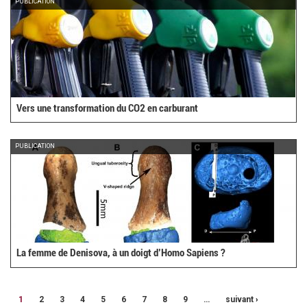
PUBLICATION
Vers une transformation du CO2 en carburant
PUBLICATION
La femme de Denisova, à un doigt d’Homo Sapiens ?
1
2
3
4
5
6
7
8
9
…
suivant ›