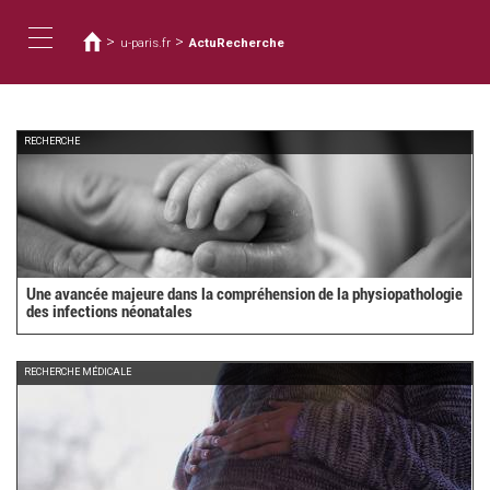
您
移
至
在
>
>
u-paris.fr
ActuRecherche
主
這
Toggle
內
裡
容
navigation
RECHERCHE
Une avancée majeure dans la compréhension de la physiopathologie
des infections néonatales
RECHERCHE MÉDICALE