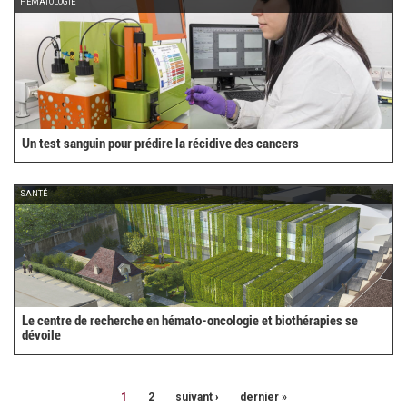
HÉMATOLOGIE
Un test sanguin pour prédire la récidive des cancers
SANTÉ
Le centre de recherche en hémato-oncologie et biothérapies se
dévoile
1
2
suivant ›
dernier »