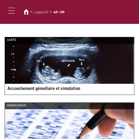
您
移
至
在
>
>
u-paris.fr
AP-HP
主
這
Toggle
內
裡
容
navigation
SANTÉ
Accouchement gémellaire et simulation
COMMUNIQUÉ