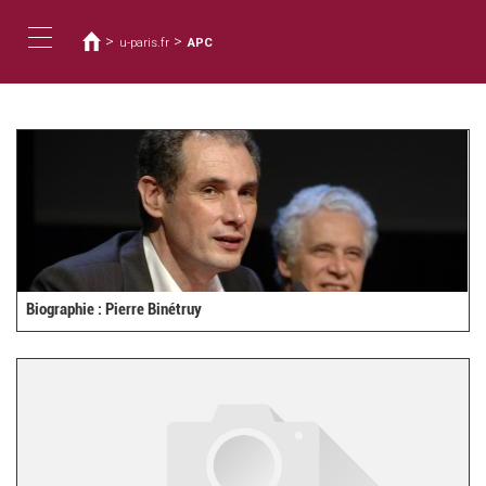
您
移
至
在
>
>
u-paris.fr
APC
主
這
Toggle
內
裡
容
navigation
Biographie : Pierre Binétruy