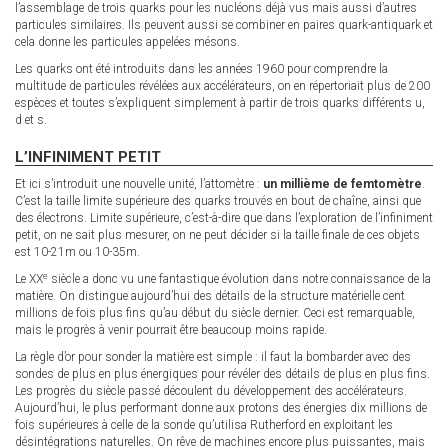
l’assemblage de trois quarks pour les nucléons déjà vus mais aussi d’autres
particules similaires. Ils peuvent aussi se combiner en paires quark-antiquark et
cela donne les particules appelées mésons.
Les quarks ont été introduits dans les années 1960 pour comprendre la
multitude de particules révélées aux accélérateurs, on en répertoriait plus de 200
espèces et toutes s’expliquent simplement à partir de trois quarks différents u,
d et s.
L’INFINIMENT PETIT
Et ici s’introduit une nouvelle unité, l’attomètre :
un millième de femtomètre
.
C’est la taille limite supérieure des quarks trouvés en bout de chaîne, ainsi que
des électrons. Limite supérieure, c’est-à-dire que dans l’exploration de l’infiniment
petit, on ne sait plus mesurer, on ne peut décider si la taille finale de ces objets
est 10-21m ou 10-35m.
e
Le XX
siècle a donc vu une fantastique évolution dans notre connaissance de la
matière. On distingue aujourd’hui des détails de la structure matérielle cent
millions de fois plus fins qu’au début du siècle dernier. Ceci est remarquable,
mais le progrès à venir pourrait être beaucoup moins rapide.
La règle d’or pour sonder la matière est simple : il faut la bombarder avec des
sondes de plus en plus énergiques pour révéler des détails de plus en plus fins.
Les progrès du siècle passé découlent du développement des accélérateurs.
Aujourd’hui, le plus performant donne aux protons des énergies dix millions de
fois supérieures à celle de la sonde qu’utilisa Rutherford en exploitant les
désintégrations naturelles. On rêve de machines encore plus puissantes, mais