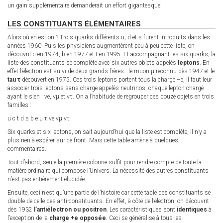
un gain supplémentaire demanderait un effort gigantesque.
LES CONSTITUANTS ÉLÉMENTAIRES
Alors où en est-on ? Trois quarks différents u, d et s furent introduits dans les
années 1960. Puis les physiciens augmentèrent peu à peu cette liste, on
découvrit c en 1974, b en 1977 et t en 1995. Et accompagnant les six quarks, la
liste des constituants se complète avec six autres objets appelés
leptons
. En
effet l’électron est suivi de deux grands frères : le muon μ reconnu dès 1947 et le
tau τ
découvert en 1975. Ces trois leptons portent tous la charge –e, il faut leur
associer trois leptons sans charge appelés neutrinos, chaque lepton chargé
ayant le sien : νe, νμ et ντ. On a l’habitude de regrouper ces douze objets en trois
familles :
u c t d s b e μ τ νe νμ ντ
Six quarks et six leptons, on sait aujourd’hui que la liste est complète, il n’y a
plus rien à espérer sur ce front. Mais cette table amène à quelques
commentaires.
Tout d’abord, seule la première colonne suffit pour rendre compte de toute la
matière ordinaire qui compose l’Univers. La nécessité des autres constituants
n’est pas entièrement élucidée.
Ensuite, ceci n’est qu’une partie de l’histoire car cette table des constituants se
double de celle des anti-constituants. En effet, à côté de l’électron, on découvrit
dès 1932
l’antiélectron ou positron
. Les caractéristiques sont
identiques
à
l’exception de la
charge +e opposée
. Ceci se généralise à tous les