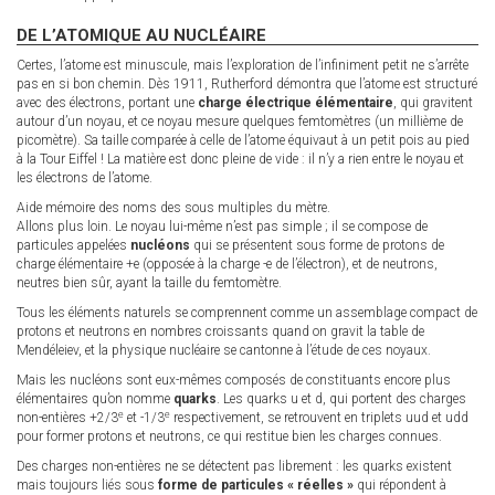
DE L’ATOMIQUE AU NUCLÉAIRE
Certes, l’atome est minuscule, mais l’exploration de l’infiniment petit ne s’arrête
pas en si bon chemin. Dès 1911, Rutherford démontra que l’atome est structuré
avec des électrons, portant une
charge électrique élémentaire
, qui gravitent
autour d’un noyau, et ce noyau mesure quelques femtomètres (un millième de
picomètre). Sa taille comparée à celle de l’atome équivaut à un petit pois au pied
à la Tour Eiffel ! La matière est donc pleine de vide : il n’y a rien entre le noyau et
les électrons de l’atome.
Aide mémoire des noms des sous multiples du mètre.
Allons plus loin. Le noyau lui-même n’est pas simple ; il se compose de
particules appelées
nucléons
qui se présentent sous forme de protons de
charge élémentaire +e (opposée à la charge -e de l’électron), et de neutrons,
neutres bien sûr, ayant la taille du femtomètre.
Tous les éléments naturels se comprennent comme un assemblage compact de
protons et neutrons en nombres croissants quand on gravit la table de
Mendéleiev, et la physique nucléaire se cantonne à l’étude de ces noyaux.
Mais les nucléons sont eux-mêmes composés de constituants encore plus
élémentaires qu’on nomme
quarks
. Les quarks u et d, qui portent des charges
e
e
non-entières +2/3
et -1/3
respectivement, se retrouvent en triplets uud et udd
pour former protons et neutrons, ce qui restitue bien les charges connues.
Des charges non-entières ne se détectent pas librement : les quarks existent
mais toujours liés sous
forme de particules « réelles »
qui répondent à