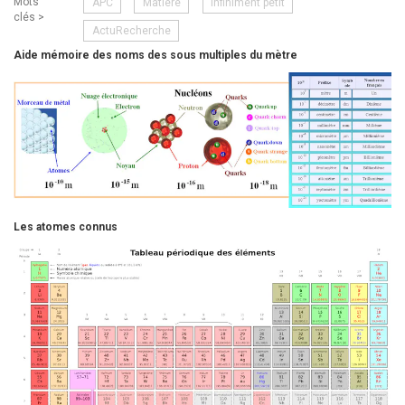
Mots
APC
Matière
Infiniment petit
external)
external)
clés >
ActuRecherche
Aide mémoire des noms des sous multiples du mètre
Les atomes connus