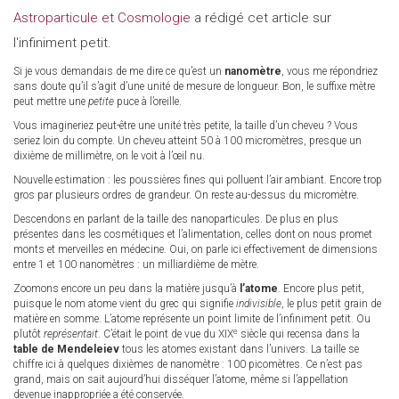
Astroparticule et Cosmologie
a rédigé cet article sur
l'infiniment petit.
Si je vous demandais de me dire ce qu’est un
nanomètre
, vous me répondriez
sans doute qu’il s’agit d’une unité de mesure de longueur. Bon, le suffixe mètre
peut mettre une
petite
puce à l’oreille.
Vous imagineriez peut-être une unité très petite, la taille d’un cheveu ? Vous
seriez loin du compte. Un cheveu atteint 50 à 100 micromètres, presque un
dixième de millimètre, on le voit à l’œil nu.
Nouvelle estimation : les poussières fines qui polluent l’air ambiant. Encore trop
gros par plusieurs ordres de grandeur. On reste au-dessus du micromètre.
Descendons en parlant de la taille des nanoparticules. De plus en plus
présentes dans les cosmétiques et l’alimentation, celles dont on nous promet
monts et merveilles en médecine. Oui, on parle ici effectivement de dimensions
entre 1 et 100 nanomètres : un milliardième de mètre.
Zoomons encore un peu dans la matière jusqu’à
l’atome
. Encore plus petit,
puisque le nom atome vient du grec qui signifie
indivisible
, le plus petit grain de
matière en somme. L’atome représente un point limite de l’infiniment petit. Ou
e
plutôt
représentait
. C’était le point de vue du XIX
siècle qui recensa dans la
table de Mendeleiev
tous les atomes existant dans l’univers. La taille se
chiffre ici à quelques dixièmes de nanomètre : 100 picomètres. Ce n’est pas
grand, mais on sait aujourd’hui disséquer l’atome, même si l’appellation
devenue inappropriée a été conservée.