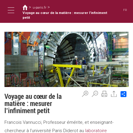
您
移
>
>
至
u-paris.fr
在
FR
主
Voyage au cœur de la matière : mesurer l’infiniment
這
Toggle
內
petit
裡
容
navigation
Sh
Voyage au cœur de la
matière : mesurer
l’infiniment petit
Francois Vannucci, Professeur émérite, et enseignant-
chercheur à l'université Paris Diderot au
laboratoire