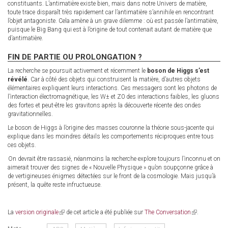
constituants. L’antimatière existe bien, mais dans notre Univers de matière,
toute trace disparaît très rapidement car l’antimatière s’annihile en rencontrant
l’objet antagoniste. Cela amène à un grave dilemme : où est passée l’antimatière,
puisque le Big Bang qui est à l’origine de tout contenait autant de matière que
d’antimatière.
FIN DE PARTIE OU PROLONGATION ?
La recherche se poursuit activement et récemment le
boson de Higgs s’est
révélé
. Car à côté des objets qui construisent la matière, d’autres objets
élémentaires expliquent leurs interactions. Ces messagers sont les photons de
l’interaction électromagnétique, les W± et Z0 des interactions faibles, les gluons
des fortes et peut-être les gravitons après la découverte récente des ondes
gravitationnelles.
Le boson de Higgs à l’origine des masses couronne la théorie sous-jacente qui
explique dans les moindres détails les comportements réciproques entre tous
ces objets.
On devrait être rassasié, néanmoins la recherche explore toujours l’inconnu et on
aimerait trouver des signes de « Nouvelle Physique » qu’on soupçonne grâce à
de vertigineuses énigmes détectées sur le front de la cosmologie. Mais jusqu’à
présent, la quête reste infructueuse.
La
version originale
(link
de cet article a été publiée sur
The Conversation
(link
.
is
is