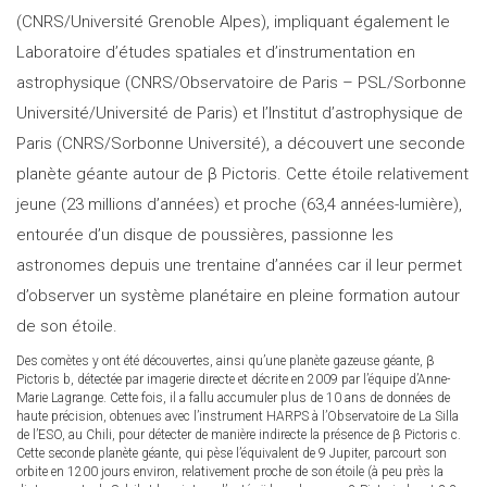
(CNRS/Université Grenoble Alpes), impliquant également le
Laboratoire d’études spatiales et d’instrumentation en
astrophysique (CNRS/Observatoire de Paris – PSL/Sorbonne
Université/Université de Paris) et l’Institut d’astrophysique de
Paris (CNRS/Sorbonne Université), a découvert une seconde
planète géante autour de β Pictoris. Cette étoile relativement
jeune (23 millions d’années) et proche (63,4 années-lumière),
entourée d’un disque de poussières, passionne les
astronomes depuis une trentaine d’années car il leur permet
d’observer un système planétaire en pleine formation autour
de son étoile.
Des comètes y ont été découvertes, ainsi qu’une planète gazeuse géante, β
Pictoris b, détectée par imagerie directe et décrite en 2009 par l’équipe d’Anne-
Marie Lagrange. Cette fois, il a fallu accumuler plus de 10 ans de données de
haute précision, obtenues avec l’instrument HARPS à l’Observatoire de La Silla
de l’ESO, au Chili, pour détecter de manière indirecte la présence de β Pictoris c.
Cette seconde planète géante, qui pèse l’équivalent de 9 Jupiter, parcourt son
orbite en 1200 jours environ, relativement proche de son étoile (à peu près la