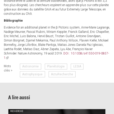
distance entre le Soleil et la ceinture d’astéroïdes, alors que β Pictoris b est 3,3
fois plus éloignée). Les chercheurs espèrent en apprendre plus sur cette planète
grâce aux données du satellite GAIA et au futur Extremely Large Telescope, en
construction au Chili.
Bibliographie
Evidence for an additional planet in the β Pictoris system, Anne-Marie Lagrange,
Nadège Meunier, Pascal Rubini, Miriam Keppler, Franck Galland, Eric Chapellier,
Eric Michel, Luis Balona, Hervé Beust, Tristan Guillot, Antoine Grandjean,
Simon Borgniet, Djamel Mekarnia, Paul Anthony Wilson, Flavien Kiefer, Mickael
Bonnefoy, Jorge Lillo-Box, Blake Pantoja, Matias Jones Daniela Paz Iglesias,
Laetitia Rodet, Matias Diaz, Abner Zapata, Lyu Abe, François-Xavier
Schmider. Nature Astronomy, 19 août 2019.
DOI : 10.1038/s41550-019-0857-
1
(link
is
Mots
Astronomie
Planétologie
LESIA
external)
clés >
Astrophysique
ActuRecherche
A lire aussi
RECHERCHE