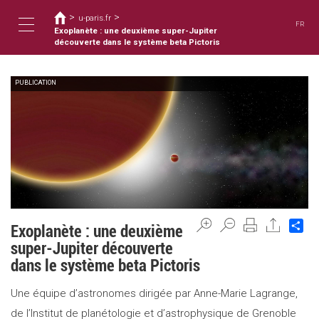
您
移
>
>
至
u-paris.fr
在
FR
主
Exoplanète : une deuxième super-Jupiter
這
Toggle
內
découverte dans le système beta Pictoris
裡
容
PUBLICATION
navigation
Sh
Exoplanète : une deuxième
super-Jupiter découverte
dans le système beta Pictoris
Une équipe d’astronomes dirigée par Anne-Marie Lagrange,
de l’Institut de planétologie et d’astrophysique de Grenoble