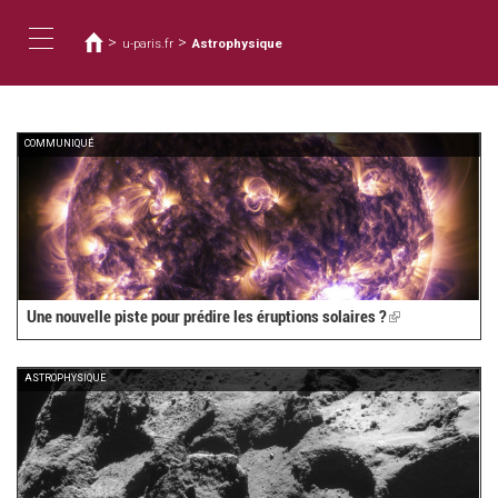
您
移
至
在
>
>
u-paris.fr
Astrophysique
主
這
Toggle
內
裡
容
navigation
COMMUNIQUÉ
Une nouvelle piste pour prédire les éruptions solaires ?
(link
is
external)
ASTROPHYSIQUE