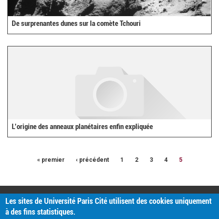
De surprenantes dunes sur la comète Tchouri
L’origine des anneaux planétaires enfin expliquée
« premier
‹ précédent
1
2
3
4
5
PRATIQUE
Les sites de Université Paris Cité utilisent des cookies uniquement
Plan d'accès
à des fins statistiques.
Intranet