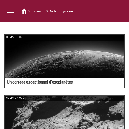
您
移
至
在
>
>
u-paris.fr
Astrophysique
主
這
Toggle
內
裡
容
navigation
COMMUNIQUÉ
Un cortège exceptionnel d’exoplanètes
COMMUNIQUÉ