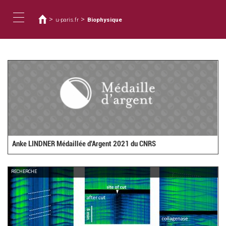
您
移
至
在
>
>
u-paris.fr
Biophysique
主
這
Toggle
內
裡
容
navigation
Anke LINDNER Médaillée d'Argent 2021 du CNRS
RECHERCHE