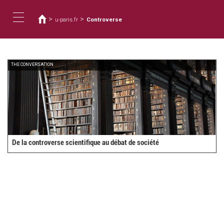
您
移
至
在
>
>
u-paris.fr
Controverse
主
這
Toggle
內
裡
容
navigation
THE CONVERSATION
De la controverse scientifique au débat de société