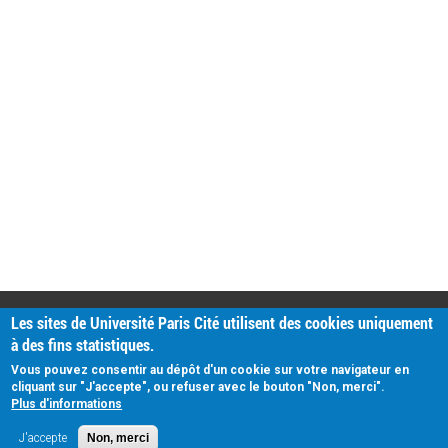
PRATIQUE
Les sites de Université Paris Cité utilisent des cookies uniquement
Plan d'accès
à des fins statistiques.
Intranet
Mentions légales
Vous pouvez consentir au dépôt d'un cookie sur votre navigateur en
Données personnelles
cliquant sur "J'accepte", ou refuser avec le bouton "Non, merci".
Plus d'informations
J'accepte
Non, merci