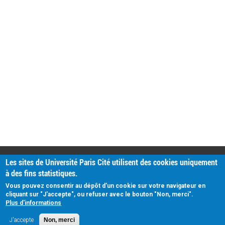
PRATIQUE
Les sites de Université Paris Cité utilisent des cookies uniquement
Plan d'accès
à des fins statistiques.
Intranet
Mentions légales
Vous pouvez consentir au dépôt d'un cookie sur votre navigateur en
Données personnelles
cliquant sur "J'accepte", ou refuser avec le bouton "Non, merci".
Plus d'informations
J'accepte
Non, merci