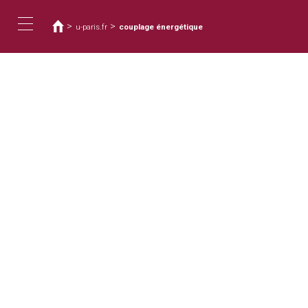
您
移
至
在
>
>
u-paris.fr
couplage énergétique
主
這
Toggle
內
裡
容
navigation