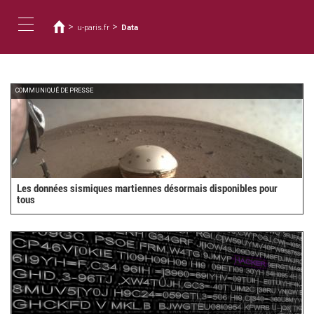
您
移
至
在
>
>
u-paris.fr
Data
主
這
Toggle
內
裡
容
navigation
COMMUNIQUÉ DE PRESSE
Les données sismiques martiennes désormais disponibles pour
tous