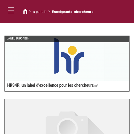
您
移
至
在
>
>
u-paris.fr
Enseignants-chercheurs
主
這
Toggle
內
裡
容
navigation
LABEL EUROPÉEN
HRS4R, un label d'excellence pour les chercheurs
(link
is
external)