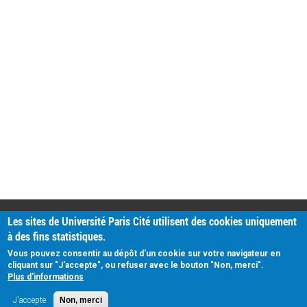
PRATIQUE
Les sites de Université Paris Cité utilisent des cookies uniquement
Plan d'accès
à des fins statistiques.
Intranet
Mentions légales
Vous pouvez consentir au dépôt d'un cookie sur votre navigateur en
Données personnelles
cliquant sur "J'accepte", ou refuser avec le bouton "Non, merci".
Plus d'informations
J'accepte
Non, merci