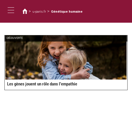
您
移
至
在
>
>
u-paris.fr
Génétique humaine
主
這
Toggle
內
裡
容
navigation
DÉCOUVERTE
Les gènes jouent un rôle dans l'empathie