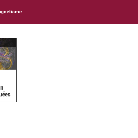
gnétisme
in
quées