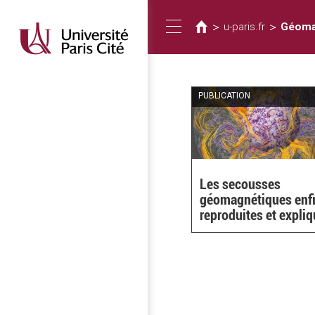
您
移
至
在
>
>
u-paris.fr
Géoma
Toggle
主
這
內
裡
容
navigation
PUBLICATION
Les secousses
géomagnétiques enf
reproduites et expli