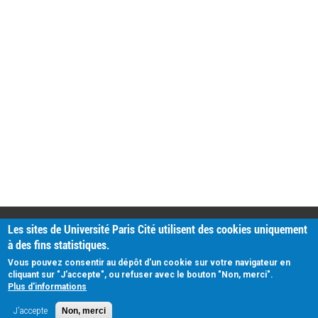
PRATIQUE
Les sites de Université Paris Cité utilisent des cookies uniquement
Plan d'accès
à des fins statistiques.
Intranet
Mentions légales
Vous pouvez consentir au dépôt d'un cookie sur votre navigateur en
Données personnelles
cliquant sur "J'accepte", ou refuser avec le bouton "Non, merci".
Plus d'informations
J'accepte
Non, merci