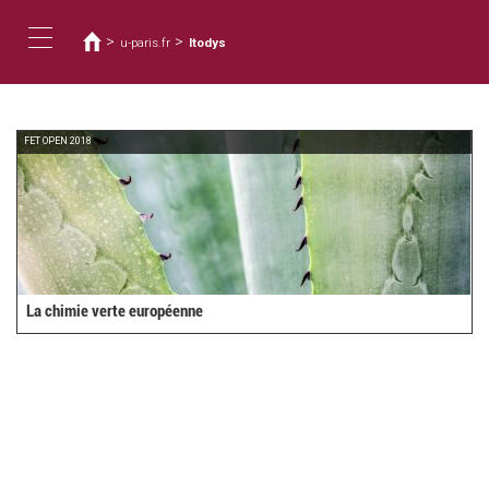
您
移
至
在
>
>
u-paris.fr
Itodys
主
這
Toggle
內
裡
容
navigation
FET OPEN 2018
La chimie verte européenne