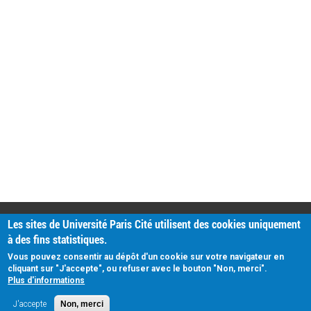
PRATIQUE
Les sites de Université Paris Cité utilisent des cookies uniquement
Plan d'accès
à des fins statistiques.
Intranet
Mentions légales
Vous pouvez consentir au dépôt d'un cookie sur votre navigateur en
Données personnelles
cliquant sur "J'accepte", ou refuser avec le bouton "Non, merci".
Plus d'informations
J'accepte
Non, merci