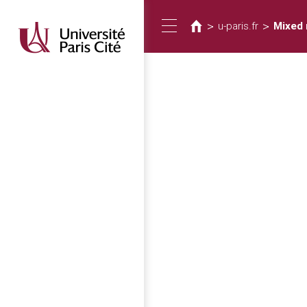
您
移
至
在
>
>
u-paris.fr
Mixed
Toggle
主
這
內
裡
容
navigation