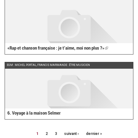
«Rap et chanson française : je t’aime, moi non plus ?»
(link
is
external)
EGM : MICHEL PORTAL, FRANCIS MARMANDE : ÊTRE MUSICIEN
6. Voyage à la maison Selmer
1
2
3
suivant ›
dernier »