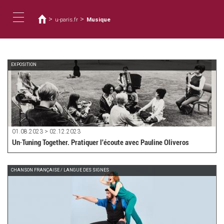
您
移
至
在
>
>
u-paris.fr
Musique
主
這
Toggle
內
裡
容
navigation
EXPOSITION
01.08.2023 > 02.12.2023
Un·Tuning Together. Pratiquer l'écoute avec Pauline Oliveros
CHANSON FRANÇAISE / LANGUE DES SIGNES