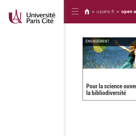
您
移
至
在
>
>
u-paris.fr
open 
Toggle
主
這
內
裡
容
navigation
ENGAGEMENT
Pour la science ouver
la bibliodiversité