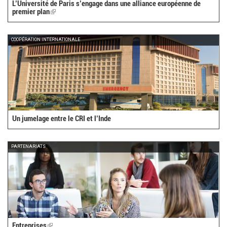
L’Université de Paris s’engage dans une alliance européenne de
premier plan
(link
is
external)
COOPÉRATION INTERNATIONALE
Un jumelage entre le CRI et l’Inde
PARTENARIATS
Entreprises
(link