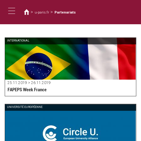
您
移
至
在
>
>
u-paris.fr
Partenariats
主
這
Toggle
內
裡
容
navigation
INTERNATIONAL
25.11.2019 > 26.11.2019
FAPEPS Week France
UNIVERSITÉ EUROPÉENNE