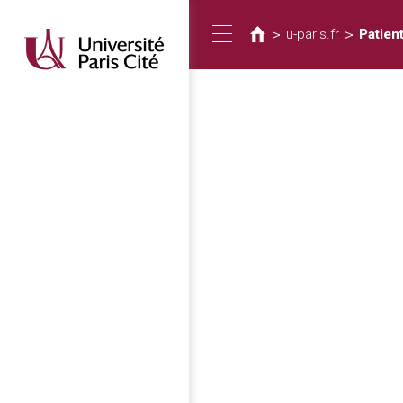
您
移
至
在
>
>
u-paris.fr
Patien
Toggle
主
這
內
裡
容
navigation