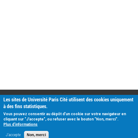
PRATIQUE
Les sites de Université Paris Cité utilisent des cookies uniquement
Plan d'accès
à des fins statistiques.
Intranet
Mentions légales
Vous pouvez consentir au dépôt d'un cookie sur votre navigateur en
Données personnelles
cliquant sur "J'accepte", ou refuser avec le bouton "Non, merci".
Plus d'informations
J'accepte
Non, merci