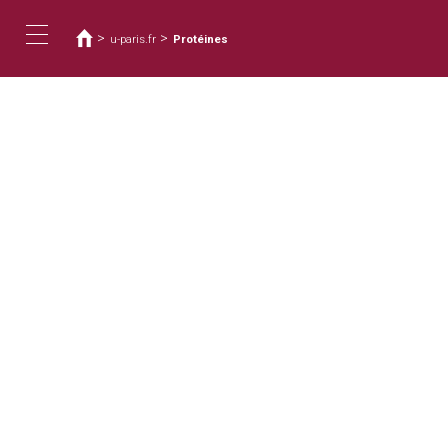
您
移
至
在
>
>
u-paris.fr
Protéines
主
這
Toggle
內
裡
容
navigation