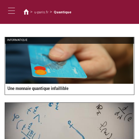
您
移
至
在
>
>
u-paris.fr
Quantique
主
這
Toggle
內
裡
容
navigation
INFORMATIQUE
Une monnaie quantique infaillible