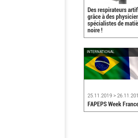
Des respirateurs artif
grâce à des physicie
spécialistes de mati
noire !
INTERNATIONAL
25.11.2019 > 26.11.20
FAPEPS Week Franc