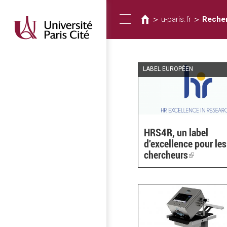
您
移
至
在
>
>
u-paris.fr
Reche
Toggle
主
這
內
裡
容
navigation
LABEL EUROPÉEN
HRS4R, un label
d'excellence pour les
chercheurs
(link
is
external)