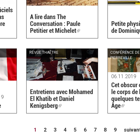
iciels
ns
A lire dans The
ère
Conversation : Paule
Petite phys
Petitier et Michelet
(link
de Dominiq
is
external)
REVUE THAÊTRE
CONFÉRENCE DE
PIERREVILLE
06.11.2019
Cet obscur 
Entretiens avec Mohamed
le corps de
19
El Khatib et Daniel
quelques t
e
Kenigsberg
(link
Âge
(link
is
is
external)
external
1
2
3
4
5
6
7
8
9
suivant