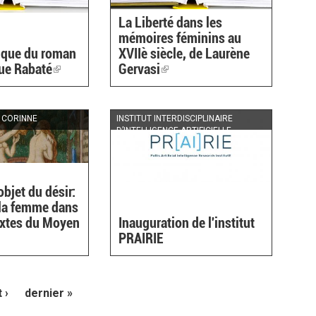
La Liberté dans les
mémoires féminins au
ique du roman
XVIIè siècle, de Laurène
ue Rabaté
(link
Gervasi
(link
is
is
external)
external)
 CORINNE
INSTITUT INTERDISCIPLINAIRE
D’INTELLIGENCE ARTIFICIELLE
objet du désir:
 la femme dans
extes du Moyen
Inauguration de l'institut
PRAIRIE
)
 ›
dernier »