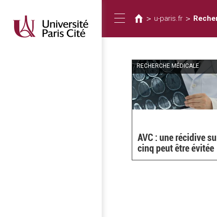
您
移
至
在
>
>
u-paris.fr
Recher
Toggle
主
這
內
裡
容
navigation
RECHERCHE MÉDICALE
AVC : une récidive su
cinq peut être évitée