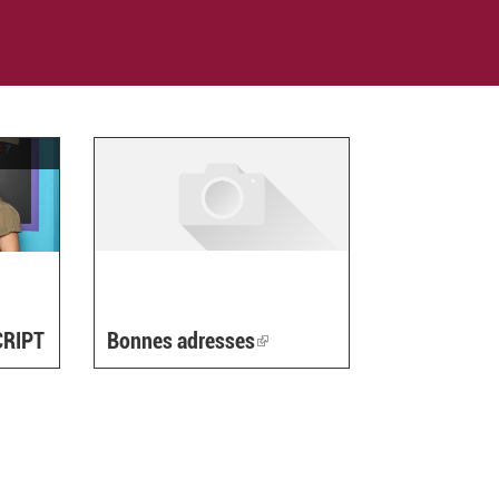
CRIPT
Bonnes adresses
(link
is
external)