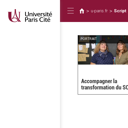
您
移
至
在
>
>
u-paris.fr
Script
Toggle
主
這
內
裡
容
navigation
PORTRAIT
Accompagner la
transformation du S