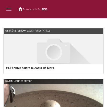
您
移
至
在
>
>
u-paris.fr
SEIS
主
這
Toggle
內
裡
容
navigation
WEB SÉRIE : SEIS, UNE AVENTURE SPATIALE
#4 Ecouter battre le coeur de Mars
COMMUNIQUÉ DE PRESSE