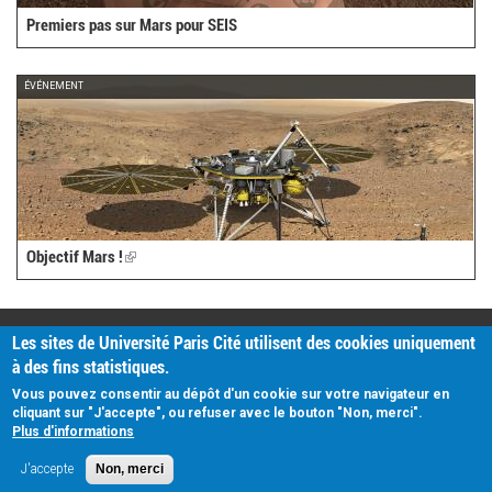
Premiers pas sur Mars pour SEIS
ÉVÉNEMENT
Objectif Mars !
(link
is
external)
PRATIQUE
Les sites de Université Paris Cité utilisent des cookies uniquement
Plan d'accès
à des fins statistiques.
Intranet
Mentions légales
Vous pouvez consentir au dépôt d'un cookie sur votre navigateur en
Données personnelles
cliquant sur "J'accepte", ou refuser avec le bouton "Non, merci".
Plus d'informations
J'accepte
Non, merci