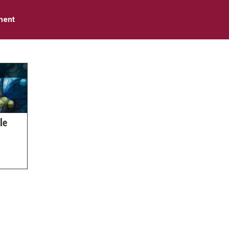
ment
le