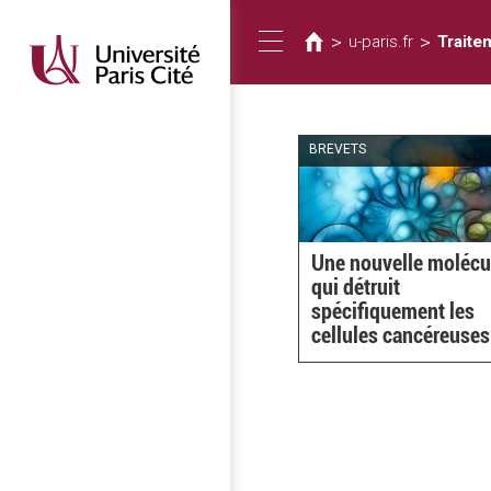
您
移
至
在
>
>
u-paris.fr
Traite
Toggle
主
這
內
裡
容
navigation
BREVETS
Une nouvelle molécu
qui détruit
spécifiquement les
cellules cancéreuses