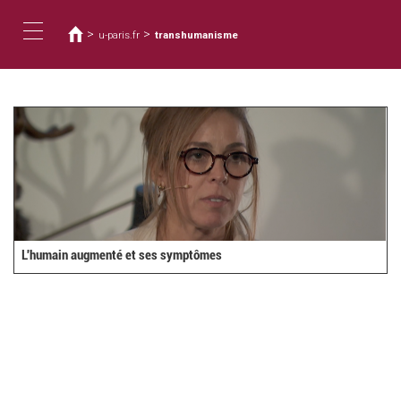
您
移
至
在
>
>
u-paris.fr
transhumanisme
主
這
Toggle
內
裡
容
navigation
L'humain augmenté et ses symptômes