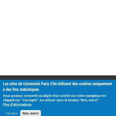
PRATIQUE
Les sites de Université Paris Cité utilisent des cookies uniquement
Plan d'accès
à des fins statistiques.
Intranet
Mentions légales
Vous pouvez consentir au dépôt d'un cookie sur votre navigateur en
Données personnelles
cliquant sur "J'accepte", ou refuser avec le bouton "Non, merci".
Plus d'informations
J'accepte
Non, merci