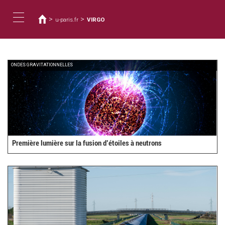
您
移
至
在
>
>
u-paris.fr
VIRGO
主
這
Toggle
內
裡
容
navigation
ONDES GRAVITATIONNELLES
Première lumière sur la fusion d’étoiles à neutrons