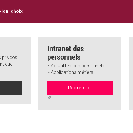
xion_choix
Intranet des
personnels
 privées
nt que
> Actualités des personnels
> Applications métiers
Redirection
n
(link
is
external)