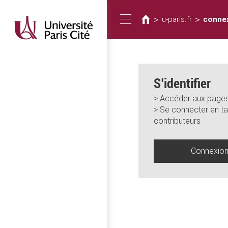
Vous
Aller
au
êtes
>
>
u-paris.fr
conne
Toggle
contenu
ici
principal
navigation
S’identifier
> Accéder aux pages
> Se connecter en ta
contributeurs
Connexio