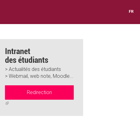
FR
Intranet
des étudiants
> Actualités des étudiants
> Webmail, web note, Moodle...
Redirection
(link
is
external)