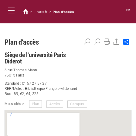
Vous
Aller
au
êtes
FR
>
>
u-paris.fr
Plan d'accès
contenu
ici
Toggle
principal
navigation
Plan d'accès
Sh
Siège de l'université Paris
Diderot
5 rue Thomas Mann
75013 Paris
Standard : 01 57 27 57 27
RER/Métro : Bibliothèque François-Mitterrand
Bus : 89, 62, 64, 325
Mots clés >
Plan
Accès
Campus