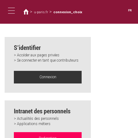
Vous
Aller
au
êtes
FR
>
>
u-paris.fr
connexion_choix
contenu
ici
Toggle
principal
navigation
S’identifier
> Accéder aux pages privées
> Se connecter en tant que contributeurs
Connexion
Intranet des personnels
> Actualités des personnels
> Applications métiers