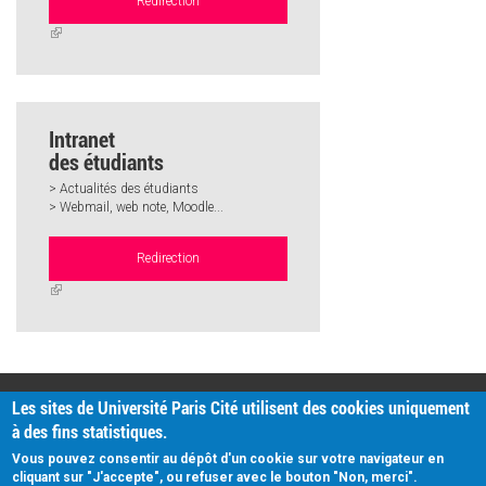
Redirection
(link
is
external)
Intranet
des étudiants
> Actualités des étudiants
> Webmail, web note, Moodle...
Redirection
(link
is
external)
PRATIQUE
Les sites de Université Paris Cité utilisent des cookies uniquement
Plan d'accès
à des fins statistiques.
Intranet
Mentions légales
Vous pouvez consentir au dépôt d'un cookie sur votre navigateur en
Données personnelles
cliquant sur "J'accepte", ou refuser avec le bouton "Non, merci".