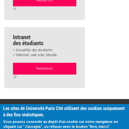
Redirection
(link
is
external)
Intranet
des étudiants
> Actualités des étudiants
> Webmail, web note, Moodle...
Redirection
(link
is
external)
PRATIQUE
Les sites de Université Paris Cité utilisent des cookies uniquement
Plan d'accès
à des fins statistiques.
Intranet
Mentions légales
Vous pouvez consentir au dépôt d'un cookie sur votre navigateur en
Données personnelles
cliquant sur "J'accepte", ou refuser avec le bouton "Non, merci".