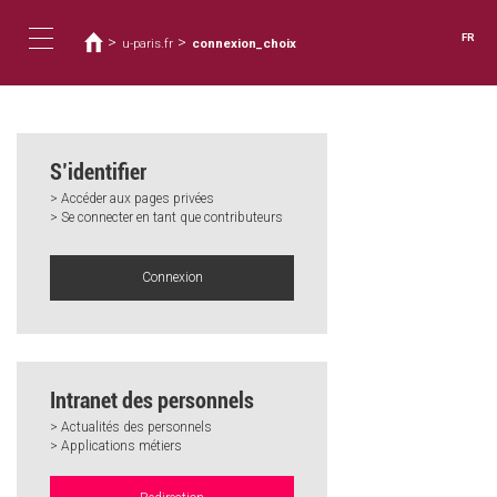
Vous
Aller
au
êtes
FR
>
>
u-paris.fr
connexion_choix
contenu
ici
Toggle
principal
navigation
S’identifier
> Accéder aux pages privées
> Se connecter en tant que contributeurs
Connexion
Intranet des personnels
> Actualités des personnels
> Applications métiers