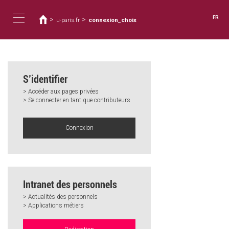
Vous
Aller
au
êtes
FR
>
>
u-paris.fr
connexion_choix
contenu
ici
Toggle
principal
navigation
S’identifier
> Accéder aux pages privées
> Se connecter en tant que contributeurs
Connexion
Intranet des personnels
> Actualités des personnels
> Applications métiers