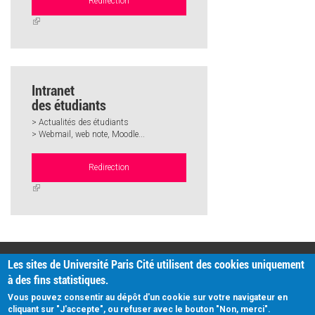
Redirection
(link
is
external)
Intranet
des étudiants
> Actualités des étudiants
> Webmail, web note, Moodle...
Redirection
(link
is
external)
PRATIQUE
Les sites de Université Paris Cité utilisent des cookies uniquement
Plan d'accès
à des fins statistiques.
Intranet
Mentions légales
Vous pouvez consentir au dépôt d'un cookie sur votre navigateur en
Données personnelles
cliquant sur "J'accepte", ou refuser avec le bouton "Non, merci".