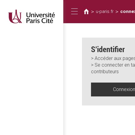
Vous
Aller
au
êtes
>
>
u-paris.fr
conne
Toggle
contenu
ici
principal
navigation
S’identifier
> Accéder aux pages
> Se connecter en ta
contributeurs
Connexio