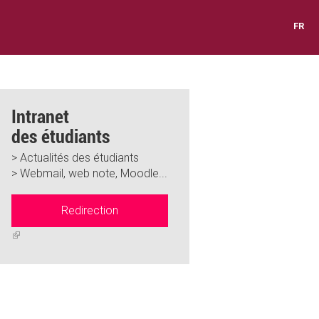
FR
Intranet
des étudiants
> Actualités des étudiants
> Webmail, web note, Moodle...
Redirection
(link
is
external)