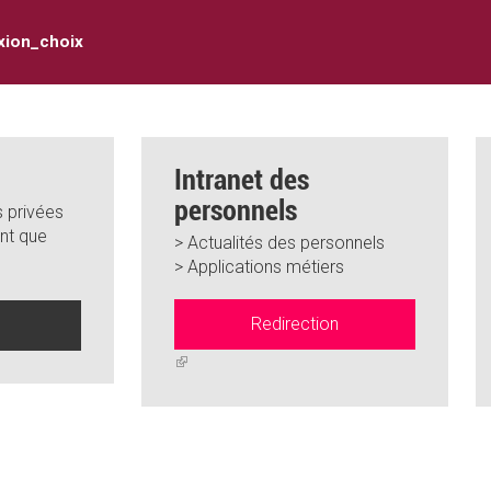
xion_choix
Intranet des
personnels
 privées
nt que
> Actualités des personnels
> Applications métiers
Redirection
n
(link
is
external)