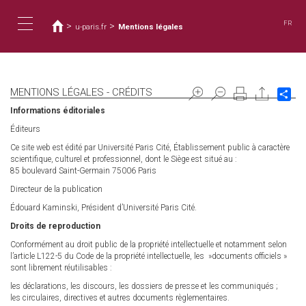
You
Skip
to
are
FR
>
>
u-paris.fr
Mentions légales
main
here
Toggle
content
navigation
MENTIONS LÉGALES - CRÉDITS
Sh
Informations éditoriales
Éditeurs
Ce site web est édité par Université Paris Cité, Établissement public à caractère
scientifique, culturel et professionnel, dont le Siège est situé au :
85 boulevard Saint-Germain 75006 Paris
Directeur de la publication
Édouard Kaminski, Président d’Université Paris Cité.
Droits de reproduction
Conformément au droit public de la propriété intellectuelle et notamment selon
l’article L122-5 du Code de la propriété intellectuelle, les »documents officiels »
sont librement réutilisables :
les déclarations, les discours, les dossiers de presse et les communiqués ;
les circulaires, directives et autres documents règlementaires.