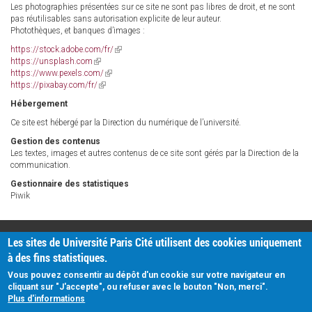
Les photographies présentées sur ce site ne sont pas libres de droit, et ne sont
pas réutilisables sans autorisation explicite de leur auteur.
Photothèques, et banques d’images :
https://stock.adobe.com/fr/
(link
https://unsplash.com
(link
is
https://www.pexels.com/
is
(link
external)
https://pixabay.com/fr/
external)
(link
is
is
external)
Hébergement
external)
Ce site est hébergé par la Direction du numérique de l’université.
Gestion des contenus
Les textes, images et autres contenus de ce site sont gérés par la Direction de la
communication.
Gestionnaire des statistiques
Piwik
PRATIQUE
Les sites de Université Paris Cité utilisent des cookies uniquement
Plan d'accès
à des fins statistiques.
Intranet
Mentions légales
Vous pouvez consentir au dépôt d'un cookie sur votre navigateur en
Données personnelles
cliquant sur "J'accepte", ou refuser avec le bouton "Non, merci".
Plus d'informations