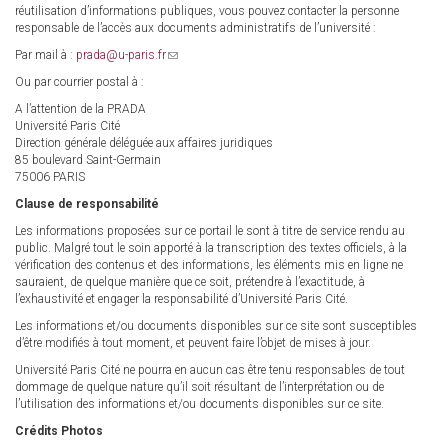
réutilisation d’informations publiques, vous pouvez contacter la personne
responsable de l’accès aux documents administratifs de l’université :
Par mail à :
prada@u-paris.fr
(link
sends
Ou par courrier postal à :
e-
mail)
A l’attention de la PRADA
Université Paris Cité
Direction générale déléguée aux affaires juridiques
85 boulevard Saint-Germain
75006 PARIS
Clause de responsabilité
Les informations proposées sur ce portail le sont à titre de service rendu au
public. Malgré tout le soin apporté à la transcription des textes officiels, à la
vérification des contenus et des informations, les éléments mis en ligne ne
sauraient, de quelque manière que ce soit, prétendre à l’exactitude, à
l’exhaustivité et engager la responsabilité d’Université Paris Cité.
Les informations et/ou documents disponibles sur ce site sont susceptibles
d’être modifiés à tout moment, et peuvent faire l’objet de mises à jour.
Université Paris Cité ne pourra en aucun cas être tenu responsables de tout
dommage de quelque nature qu’il soit résultant de l’interprétation ou de
l’utilisation des informations et/ou documents disponibles sur ce site.
Crédits Photos