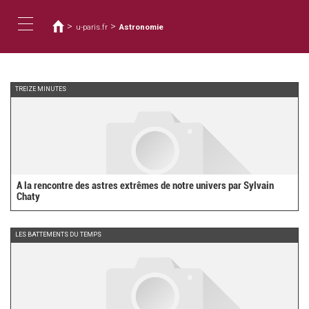
You
Skip
to
are
>
>
u-paris.fr
Astronomie
main
here
Toggle
content
navigation
TREIZE MINUTES
A la rencontre des astres extrêmes de notre univers par Sylvain
Chaty
LES BATTEMENTS DU TEMPS